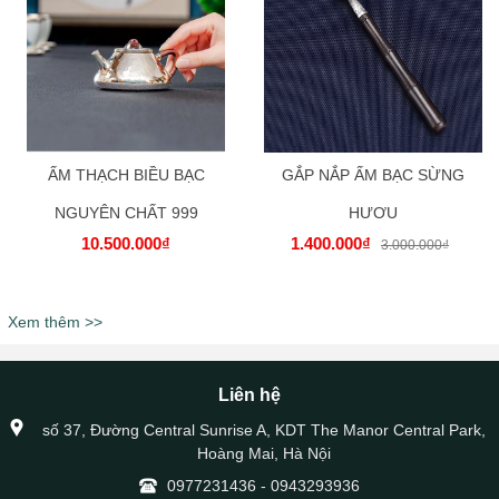
ẤM THẠCH BIỀU BẠC
GẮP NẮP ẤM BẠC SỪNG
NGUYÊN CHẤT 999
HƯƠU
10.500.000₫
1.400.000₫
3.000.000₫
Xem thêm >>
Liên hệ
số 37, Đường Central Sunrise A, KDT The Manor Central Park,
Hoàng Mai, Hà Nội
0977231436
-
0943293936