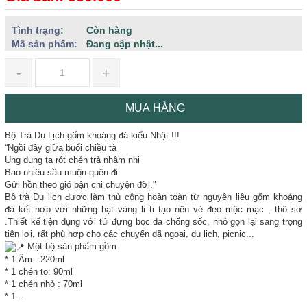
Tình trạng:
Còn hàng
Mã sản phẩm:
Đang cập nhật...
-
+
MUA HÀNG
Bộ Trà Du Lịch gốm khoáng đá kiểu Nhật !!!
“Ngồi đây giữa buổi chiều tà
Ung dung ta rót chén trà nhâm nhi
Bao nhiêu sầu muộn quên đi
Gửi hồn theo gió bận chi chuyện đời."
Bộ trà Du lịch được làm thủ công hoàn toàn từ nguyên liệu gốm khoáng
đá kết hợp với những hạt vàng li ti tạo nên vẻ đẹo mộc mạc , thô sơ
.Thiết kế tiện dụng với túi đựng bọc da chống sốc, nhỏ gọn lại sang trọng
tiện lợi, rất phù hợp cho các chuyến dã ngoại, du lịch, picnic...
Một bộ sản phẩm gồm
* 1 Ấm : 220ml
* 1 chén to: 90ml
* 1 chén nhỏ : 70ml
* 1...