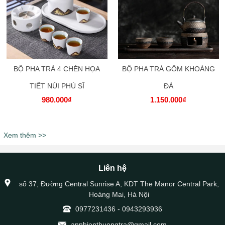
BỘ PHA TRÀ 4 CHÉN HỌA
BỘ PHA TRÀ GỐM KHOÁNG
TIẾT NÚI PHÚ SĨ
ĐÁ
980.000₫
1.150.000₫
Xem thêm >>
Liên hệ
số 37, Đường Central Sunrise A, KDT The Manor Central Park,
Hoàng Mai, Hà Nội
0977231436
-
0943293936
annhienthuongtra@gmail.com