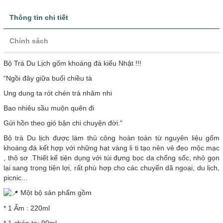
Thông tin chi tiết
Chính sách
Bộ Trà Du Lịch gốm khoáng đá kiểu Nhật !!!
“Ngồi đây giữa buổi chiều tà
Ung dung ta rót chén trà nhâm nhi
Bao nhiêu sầu muộn quên đi
Gửi hồn theo gió bận chi chuyện đời."
Bộ trà Du lịch được làm thủ công hoàn toàn từ nguyên liệu gốm
khoáng đá kết hợp với những hạt vàng li ti tạo nên vẻ đẹo mộc mạc
, thô sơ .Thiết kế tiện dụng với túi đựng bọc da chống sốc, nhỏ gọn
lại sang trọng tiện lợi, rất phù hợp cho các chuyến dã ngoại, du lịch,
picnic...
Một bộ sản phẩm gồm
* 1 Ấm : 220ml