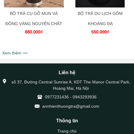
BỘ TRÀ CỤ GỖ MUN VÀ
BỘ TRÀ DU LỊCH GỐM
ĐỒNG VÀNG NGUYÊN CHẤT
KHOÁNG ĐÁ
880.000₫
550.000₫
Xem thêm >>
Liên hệ
số 37, Đường Central Sunrise A, KDT The Manor Central Park,
Hoàng Mai, Hà Nội
0977231436
-
0943293936
annhienthuongtra@gmail.com
Thông tin
Trang chủ