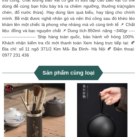
thủ công, chất lượng bảo vật có giá trị sưu tập cao Bảo vật có thể
dùng để cùng bạn hữu bày trà ra chiêm ngưỡng, thưởng trà(ngâm
chén, đổ nước thừa). Hay dùng làm quà biếu, hay tặng cho chính
mình. Bề mặt đươc nghệ nhân gò và nện thủ công sau đó khéo léo
khảm lên một chiếc lá phong nhẹ nhàng mà vô cùng tinh tế 📌 Chất
liệu: đồng và bạc nguyên chất 📌 Dung tích 850ml- nặng ~340gr ----
---------------------- Ship hàng toàn quốc, bảo hành vỡ hỏng 100%.
Khách nhận kiểm tra rồi mới thanh toán Xem hàng trực tiếp tại: 🍂
Địa chỉ: số 11 ngõ 371/2 Kim Mã- Ba Đình- Hà Nội 🍂 Điện thoại:
0977 231 436
Sản phẩm cùng loại