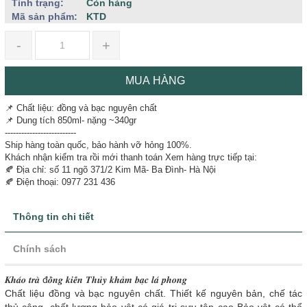
Tình trạng:
Còn hàng
Mã sản phẩm:
KTD
-
+
MUA HÀNG
📌 Chất liệu: đồng và bạc nguyên chất
📌 Dung tích 850ml- nặng ~340gr
--------------------------
Ship hàng toàn quốc, bảo hành vỡ hỏng 100%.
Khách nhận kiểm tra rồi mới thanh toán Xem hàng trực tiếp tại:
🍂 Địa chỉ: số 11 ngõ 371/2 Kim Mã- Ba Đình- Hà Nội
🍂 Điện thoại: 0977 231 436
Thông tin chi tiết
Chính sách
𝑲𝒉𝒂́𝒐 𝒕𝒓𝒂̀ đ𝒐̂̀𝒏𝒈 𝒌𝒊𝒆̂́𝒏 𝑻𝒉𝒖̉𝒚 𝒌𝒉𝒂̉𝒎 𝒃𝒂̣𝒄 𝒍𝒂́ 𝒑𝒉𝒐𝒏𝒈
Chất liệu đồng và bạc nguyên chất. Thiết kế nguyên bản, chế tác