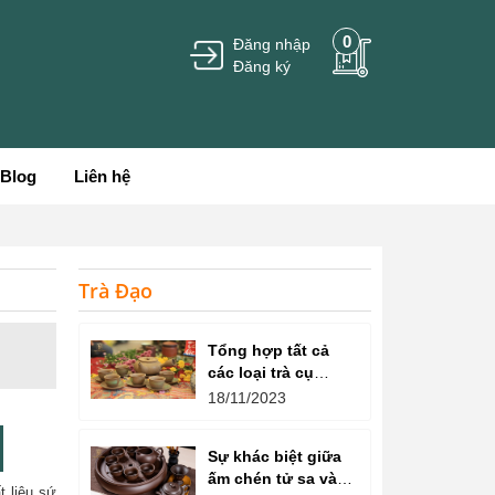
0
Đăng nhập
Đăng ký
Blog
Liên hệ
Trà Đạo
Tổng hợp tất cả
các loại trà cụ
trong nghệ thuật
18/11/2023
thưởng thức trà
Sự khác biệt giữa
ấm chén tử sa và
t liệu sứ