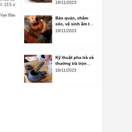
ấm chén gốm là
18/11/2023
t: 13.5 x
gì?
- Vạn Bảo
Bảo quản, chăm
sóc, vệ sinh ấm tử
sa đúng cách
18/11/2023
Kỹ thuật pha trà và
thưởng trà trọn
vẹn hương vị
18/11/2023