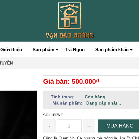
Giới thiệu
Sản phẩm
Trà Ngon
Sản phẩm khác
 TUYỀN
Giá bán: 500.000₫
Tình trạng:
Còn hàng
Mã sản phẩm:
Đang cập nhật...
SỐ LƯỢNG
-
+
MUA HÀNG
Cũng là Quan Nhị Ca nhưng mà trông lạ lắm 🥰 Chấ