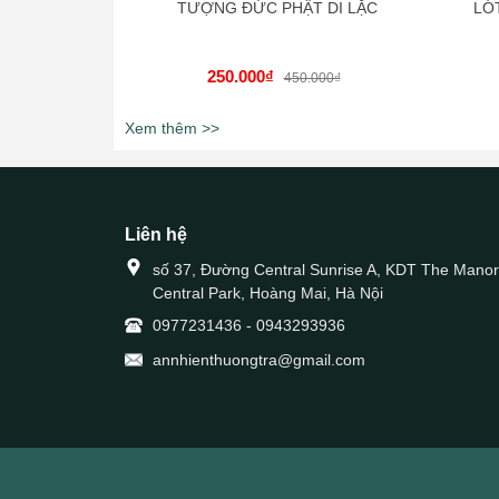
TƯỢNG ĐỨC PHẬT DI LẶC
LÓ
250.000₫
450.000₫
Xem thêm >>
Liên hệ
số 37, Đường Central Sunrise A, KDT The Manor
Central Park, Hoàng Mai, Hà Nội
0977231436
-
0943293936
annhienthuongtra@gmail.com