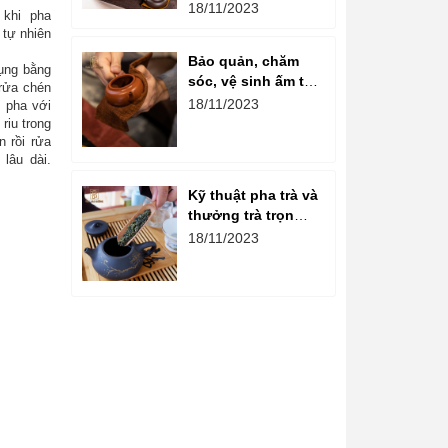
ấm chén gốm là
18/11/2023
khi pha
gì?
 tự nhiên
Bảo quản, chăm
ụng bằng
sóc, vệ sinh ấm tử
rửa chén
sa đúng cách
18/11/2023
 pha với
riu trong
n rồi rửa
lâu dài.
Kỹ thuật pha trà và
thưởng trà trọn
vẹn hương vị
18/11/2023