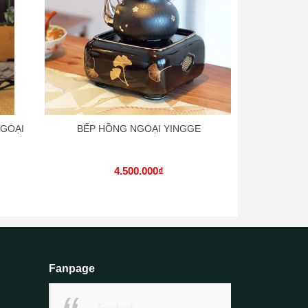
NGOẠI
BẾP HỒNG NGOẠI YINGGE
BẾP GỐM HỒ
4.500.000₫
Fanpage
Facebook