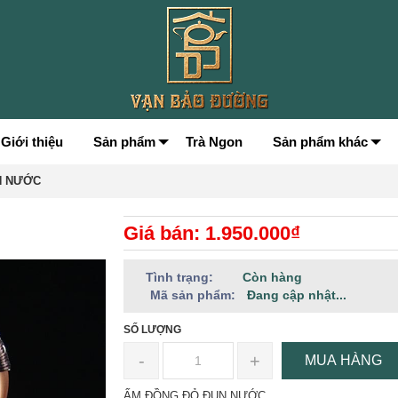
Giới thiệu
Sản phẩm
Trà Ngon
Sản phẩm khác
N NƯỚC
Giá bán: 1.950.000₫
Tình trạng:
Còn hàng
Mã sản phẩm:
Đang cập nhật...
SỐ LƯỢNG
-
+
MUA HÀNG
ẤM ĐỒNG ĐỎ ĐUN NƯỚC