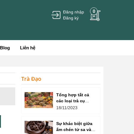
0
Đăng nhập
Đăng ký
Blog
Liên hệ
Trà Đạo
Tổng hợp tất cả
các loại trà cụ
trong nghệ thuật
18/11/2023
thưởng thức trà
Sự khác biệt giữa
ấm chén tử sa và