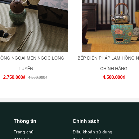
HỒNG NGOẠI MEN NGỌC LONG
BẾP ĐIỆN PHÁP LAM HỒNG 
TUYỀN
CHÍNH HÃNG
2.750.000₫
4.500.000₫
4.500.000₫
Thông tin
Chính sách
Trang chủ
Điều khoản sử dụng