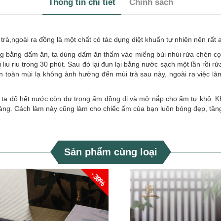
Thông tin chi tiết
Chính sách
à,ngoài ra đồng là một chất có tác dụng diệt khuẩn tự nhiên nên rất 
g bằng dấm ăn, ta dùng dấm ăn thấm vào miếng bùi nhùi rửa chén cọ
liu riu trong 30 phút. Sau đó lại đun lại bằng nước sạch một lần rồi r
n toàn mùi lạ không ảnh hưởng đến mùi trà sau này, ngoài ra việc 
, ta đổ hết nước còn dư trong ấm đồng đi và mở nắp cho ấm tự khô. K
váng. Cách làm này cũng làm cho chiếc ấm của bạn luôn bóng đẹp, tăng
Sản phẩm cùng loại
- 39%