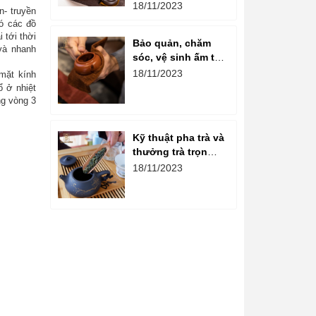
ấm chén gốm là
18/11/2023
n- truyền
gì?
ó các đồ
 tới thời
Bảo quản, chăm
và nhanh
sóc, vệ sinh ấm tử
sa đúng cách
18/11/2023
mặt kính
ổ ở nhiệt
ng vòng 3
Kỹ thuật pha trà và
thưởng trà trọn
vẹn hương vị
18/11/2023