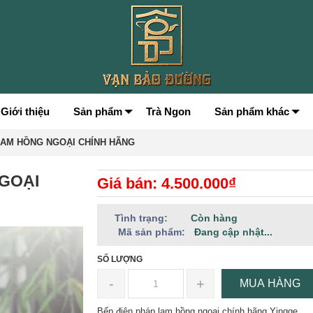
Giới thiệu
Sản phẩm
Trà Ngon
Sản phẩm khác
LAM HỒNG NGOẠI CHÍNH HÃNG
GOẠI
Giá bán: 4.500.000₫
Tình trạng:
Còn hàng
Mã sản phẩm:
Đang cập nhật...
SỐ LƯỢNG
-
+
MUA HÀNG
Bếp điện pháp lam hồng ngoại chính hãng Yingge