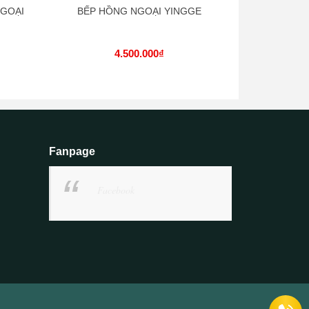
NGOẠI
BẾP HỒNG NGOẠI YINGGE
BẾP GỐM HỒ
4.500.000₫
Fanpage
Facebook