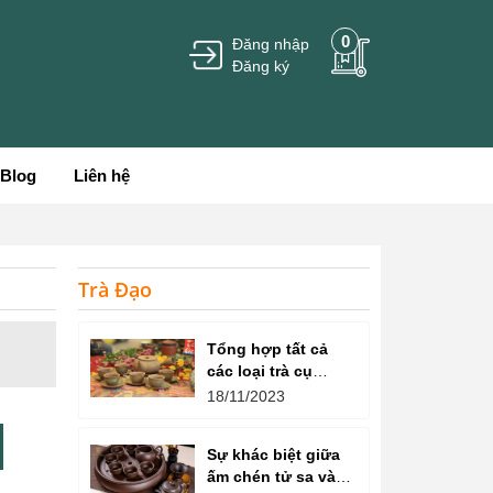
0
Đăng nhập
Đăng ký
Blog
Liên hệ
Trà Đạo
Tổng hợp tất cả
các loại trà cụ
trong nghệ thuật
18/11/2023
thưởng thức trà
Sự khác biệt giữa
ấm chén tử sa và