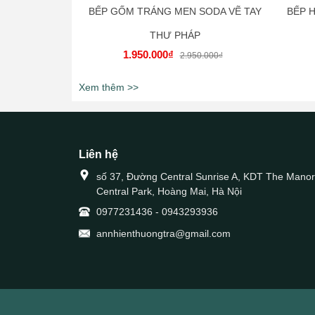
BẾP GỐM TRÁNG MEN SODA VẼ TAY
BẾP 
THƯ PHÁP
1.950.000₫
2.950.000₫
Xem thêm >>
Liên hệ
số 37, Đường Central Sunrise A, KDT The Manor
Central Park, Hoàng Mai, Hà Nội
0977231436
-
0943293936
annhienthuongtra@gmail.com