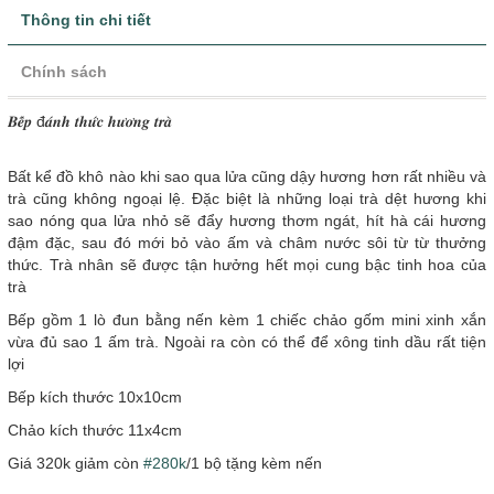
Thông tin chi tiết
Chính sách
𝑩𝒆̂́𝒑 đ𝒂́𝒏𝒉 𝒕𝒉𝒖̛́𝒄 𝒉𝒖̛𝒐̛𝒏𝒈 𝒕𝒓𝒂̀
Bất kể đồ khô nào khi sao qua lửa cũng dậy hương hơn rất nhiều và
trà cũng không ngoại lệ. Đặc biệt là những loại trà dệt hương khi
sao nóng qua lửa nhỏ sẽ đẩy hương thơm ngát, hít hà cái hương
đậm đặc, sau đó mới bỏ vào ấm và châm nước sôi từ từ thưởng
thức. Trà nhân sẽ được tận hưởng hết mọi cung bậc tinh hoa của
trà
Bếp gồm 1 lò đun bằng nến kèm 1 chiếc chảo gốm mini xinh xắn
vừa đủ sao 1 ấm trà. Ngoài ra còn có thể để xông tinh dầu rất tiện
lợi
Bếp kích thước 10x10cm
Chảo kích thước 11x4cm
Giá 320k giảm còn
#280k
/1 bộ tặng kèm nến