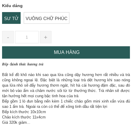
Kiểu dáng
SƯ TỬ
VUÔNG CHỮ PHÚC
-
+
MUA HÀNG
𝑩𝒆̂́𝒑 đ𝒂́𝒏𝒉 𝒕𝒉𝒖̛́𝒄 𝒉𝒖̛𝒐̛𝒏𝒈 𝒕𝒓𝒂̀
Bất kể đồ khô nào khi sao qua lửa cũng dậy hương hơn rất nhiều và trà
cũng không ngoại lệ. Đặc biệt là những loại trà dệt hương khi sao nóng
qua lửa nhỏ sẽ đẩy hương thơm ngát, hít hà cái hương đậm đặc, sau đó
mới bỏ vào ấm và châm nước sôi từ từ thưởng thức. Trà nhân sẽ được
tận hưởng hết mọi cung bậc tinh hoa của trà
Bếp gồm 1 lò đun bằng nến kèm 1 chiếc chảo gốm mini xinh xắn vừa đủ
sao 1 ấm trà. Ngoài ra còn có thể để xông tinh dầu rất tiện lợi
Bếp kích thước 10x10cm
Chảo kích thước 11x4cm
Giá 320k giảm...