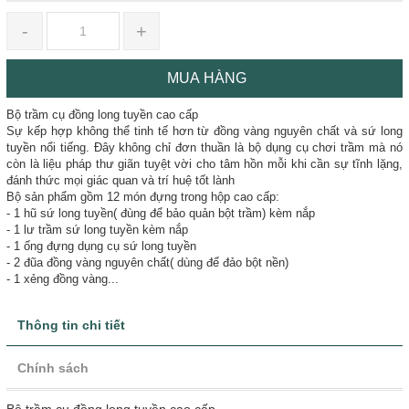
-
+
MUA HÀNG
Bộ trầm cụ đồng long tuyền cao cấp
Sự kếp hợp không thể tinh tế hơn từ đồng vàng nguyên chất và sứ long
tuyền nổi tiếng. Đây không chỉ đơn thuần là bộ dụng cụ chơi trầm mà nó
còn là liệu pháp thư giãn tuyệt vời cho tâm hồn mỗi khi cần sự tĩnh lặng,
đánh thức mọi giác quan và trí huệ tốt lành
Bộ sản phẩm gồm 12 món đựng trong hộp cao cấp:
- 1 hũ sứ long tuyền( đùng để bảo quản bột trầm) kèm nắp
- 1 lư trầm sứ long tuyền kèm nắp
- 1 ống đựng dụng cụ sứ long tuyền
- 2 đũa đồng vàng nguyên chất( dùng để đảo bột nền)
- 1 xẻng đồng vàng...
Thông tin chi tiết
Chính sách