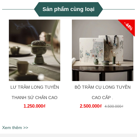
Sản phẩm cùng loại
- 44%
LƯ TRẦM LONG TUYỀN
BỘ TRẦM CỤ LONG TUYỀN
THANH SỨ CHÂN CAO
CAO CẤP .
1.250.000₫
2.500.000₫
4.500.000₫
Xem thêm >>