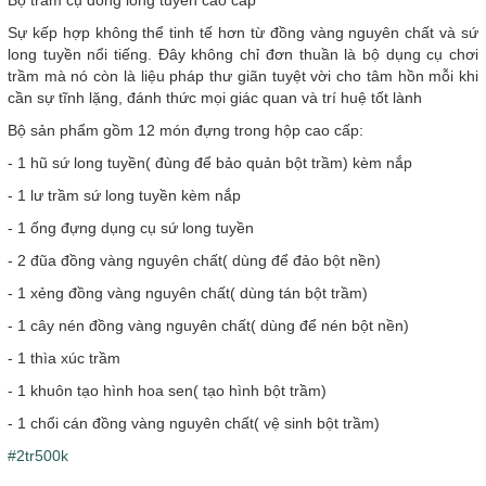
Bộ trầm cụ đồng long tuyền cao cấp
Sự kếp hợp không thể tinh tế hơn từ đồng vàng nguyên chất và sứ
long tuyền nổi tiếng. Đây không chỉ đơn thuần là bộ dụng cụ chơi
trầm mà nó còn là liệu pháp thư giãn tuyệt vời cho tâm hồn mỗi khi
cần sự tĩnh lặng, đánh thức mọi giác quan và trí huệ tốt lành
Bộ sản phẩm gồm 12 món đựng trong hộp cao cấp:
- 1 hũ sứ long tuyền( đùng để bảo quản bột trầm) kèm nắp
- 1 lư trầm sứ long tuyền kèm nắp
- 1 ống đựng dụng cụ sứ long tuyền
- 2 đũa đồng vàng nguyên chất( dùng để đảo bột nền)
- 1 xẻng đồng vàng nguyên chất( dùng tán bột trầm)
- 1 cây nén đồng vàng nguyên chất( dùng để nén bột nền)
- 1 thìa xúc trầm
- 1 khuôn tạo hình hoa sen( tạo hình bột trầm)
- 1 chổi cán đồng vàng nguyên chất( vệ sinh bột trầm)
#2tr500k