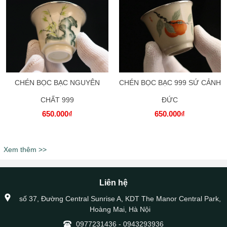
CHÉN BỌC BẠC NGUYÊN
CHÉN BỌC BẠC 999 SỨ CẢNH
CHẤT 999
ĐỨC
650.000₫
650.000₫
Xem thêm >>
Liên hệ
số 37, Đường Central Sunrise A, KDT The Manor Central Park,
Hoàng Mai, Hà Nội
0977231436
-
0943293936