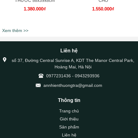
THƯỚC 58x39x8cm
CHÓ
1.380.000₫
1.550.000₫
Xem thêm >>
Liên hệ
số 37, Đường Central Sunrise A, KDT The Manor Central Park,
Hoàng Mai, Hà Nội
0977231436
-
0943293936
annhienthuongtra@gmail.com
Thông tin
Trang chủ
Giới thiệu
Sản phẩm
Liên hệ