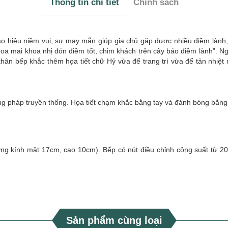
Thông tin chi tiết
Chính sách
báo hiệu niềm vui, sự may mắn giúp gia chủ gặp được nhiều điềm lành
oa mai khoa nhị đón điềm tốt, chim khách trên cây báo điềm lành”. Ng
 thân bếp khắc thêm họa tiết chữ Hỷ vừa để trang trí vừa để tản nhiệ
 pháp truyền thống. Họa tiết chạm khắc bằng tay và đánh bóng bằng 
g kính mặt 17cm, cao 10cm). Bếp có nút điều chỉnh công suất từ 200-
Sản phẩm cùng loại