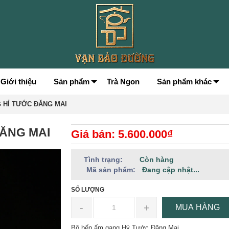
Giới thiệu
Sản phẩm
Trà Ngon
Sản phẩm khác
 HỈ TƯỚC ĐĂNG MAI
ĂNG MAI
Giá bán: 5.600.000₫
Tình trạng:
Còn hàng
Mã sản phẩm:
Đang cập nhật...
SỐ LƯỢNG
-
+
MUA HÀNG
Bộ bếp ấm gang Hỷ Tước Đăng Mai