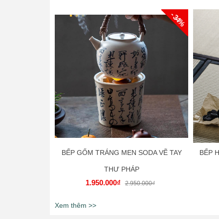
- 34%
BẾP GỐM TRÁNG MEN SODA VẼ TAY
BẾP 
THƯ PHÁP
1.950.000₫
2.950.000₫
Xem thêm >>