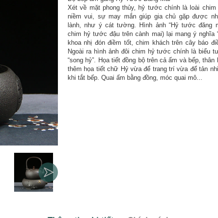
Xét về mặt phong thủy, hỷ tước chính là loài chim
niềm vui, sự may mắn giúp gia chủ gặp được nh
lành, như ý cát tường. Hình ảnh “Hỷ tước đăng m
chim hỷ tước đậu trên cành mai) lại mang ý nghĩa
khoa nhị đón điềm tốt, chim khách trên cây báo đi
Ngoài ra hình ảnh đôi chim hỷ tước chính là biểu 
“song hỷ”. Họa tiết đồng bộ trên cả ấm và bếp, thân
thêm họa tiết chữ Hỷ vừa để trang trí vừa để tản nh
khi tắt bếp. Quai ấm bằng đồng, móc quai mô...