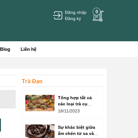
0
Đăng nhập
Đăng ký
Blog
Liên hệ
Trà Đạo
Tổng hợp tất cả
các loại trà cụ
trong nghệ thuật
18/11/2023
thưởng thức trà
Sự khác biệt giữa
ấm chén tử sa và