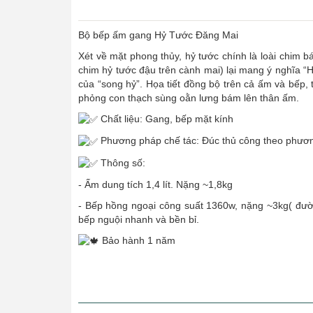
Bộ bếp ấm gang Hỷ Tước Đăng Mai
Xét về mặt phong thủy, hỷ tước chính là loài chim 
chim hỷ tước đậu trên cành mai) lại mang ý nghĩa “H
của “song hỷ”. Họa tiết đồng bộ trên cả ấm và bếp,
phỏng con thạch sùng oằn lưng bám lên thân ấm.
Chất liệu: Gang, bếp mặt kính
Phương pháp chế tác: Đúc thủ công theo phương
Thông số:
- Ấm dung tích 1,4 lít. Nặng ~1,8kg
- Bếp hồng ngoại công suất 1360w, nặng ~3kg( đườn
bếp nguội nhanh và bền bỉ.
Bảo hành 1 năm