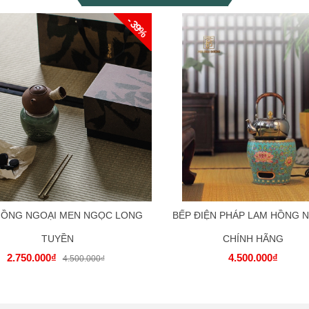
- 39%
HỒNG NGOẠI MEN NGỌC LONG
BẾP ĐIỆN PHÁP LAM HỒNG 
TUYỀN
CHÍNH HÃNG
2.750.000₫
4.500.000₫
4.500.000₫