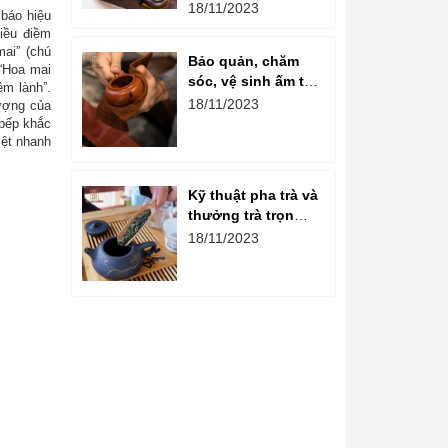
ấm chén gốm là
18/11/2023
 báo hiệu
gì?
iều điềm
ai” (chú
Bảo quản, chăm
 “Hoa mai
sóc, vệ sinh ấm tử
ềm lành”.
sa đúng cách
18/11/2023
tượng của
 bếp khắc
iệt nhanh
Kỹ thuật pha trà và
thưởng trà trọn
vẹn hương vị
18/11/2023