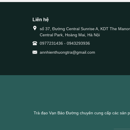
Liên hệ
số 37, Đường Central Sunrise A, KDT The Manor
Central Park, Hoàng Mai, Hà Nội
0977231436
-
0943293936
annhienthuongtra@gmail.com
Trà đạo Vạn Bảo Đường chuyên cung cấp các sản p