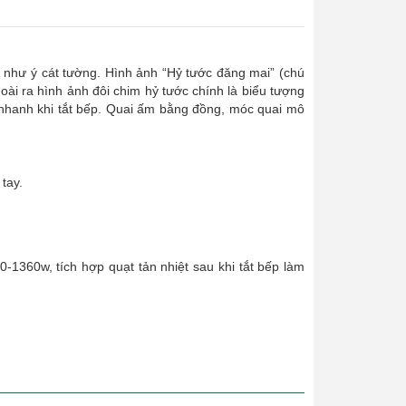
, như ý cát tường. Hình ảnh “Hỷ tước đăng mai” (chú
oài ra hình ảnh đôi chim hỷ tước chính là biểu tượng
t nhanh khi tắt bếp. Quai ấm bằng đồng, móc quai mô
tay.
1360w, tích hợp quạt tản nhiệt sau khi tắt bếp làm