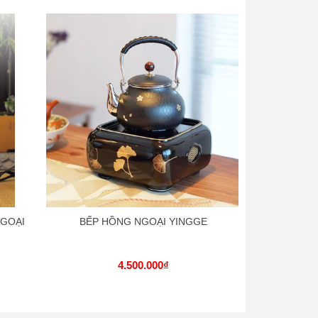
NGOẠI
BẾP HỒNG NGOẠI YINGGE
BẾP GỐM HỒ
4.500.000₫