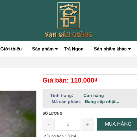
Giới thiệu
Sản phẩm
Trà Ngon
Sản phẩm khác
Giá bán: 110.000₫
Tình trạng:
Còn hàng
Mã sản phẩm:
Đang cập nhật...
SỐ LƯỢNG
-
+
MUA HÀNG
📌Dung tích : 30ml