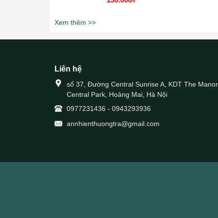
Xem thêm >>
Liên hệ
số 37, Đường Central Sunrise A, KDT The Manor
Central Park, Hoàng Mai, Hà Nội
0977231436
-
0943293936
annhienthuongtra@gmail.com