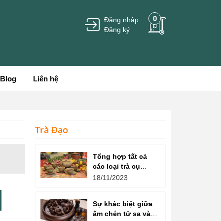
0
Đăng nhập
Đăng ký
Blog
Liên hệ
Trà Đạo
Tổng hợp tất cả
các loại trà cụ
trong nghệ thuật
18/11/2023
thưởng thức trà
Sự khác biệt giữa
ấm chén tử sa và