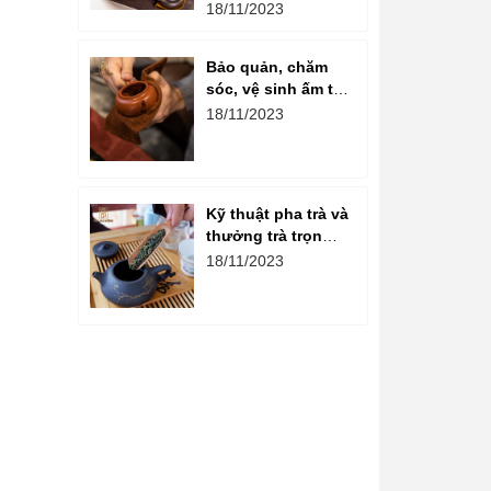
ấm chén gốm là
18/11/2023
gì?
Bảo quản, chăm
sóc, vệ sinh ấm tử
sa đúng cách
18/11/2023
Kỹ thuật pha trà và
thưởng trà trọn
vẹn hương vị
18/11/2023