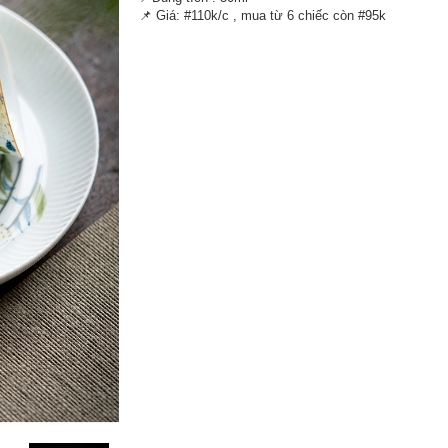
📌 Giá: #110k/c , mua từ 6 chiếc còn #95k