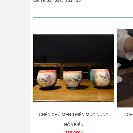
Điện thoại: 0977 231 436
CHÉN CHỦ MEN THIÊN MỤC NUNG
CH
HỎA BIẾN
130.000₫