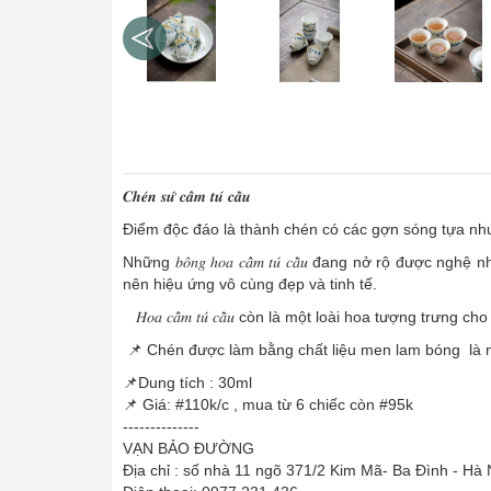
𝑪𝒉𝒆́𝒏 𝒔𝒖̛́ 𝒄𝒂̂̉𝒎 𝒕𝒖́ 𝒄𝒂̂̀𝒖
Điểm độc đáo là thành chén có các gợn sóng tựa nh
Những 𝑏𝑜̂𝑛𝑔 ℎ𝑜𝑎 𝑐𝑎̂̉𝑚 𝑡𝑢́ 𝑐𝑎̂̀𝑢 đang nở r
nên hiệu ứng vô cùng đẹp và tinh tế.
𝐻𝑜𝑎 𝑐𝑎̂̉𝑚 𝑡𝑢́ 𝑐𝑎̂̀𝑢 còn là một loài hoa tượng 
📌 Chén được làm bằng chất liệu men lam bóng là m
📌Dung tích : 30ml
📌 Giá: #110k/c , mua từ 6 chiếc còn #95k
--------------
VẠN BẢO ĐƯỜNG
Địa chỉ : số nhà 11 ngõ 371/2 Kim Mã- Ba Đình - Hà 