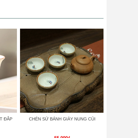
T ĐẮP
CHÉN SỨ BÁNH GIÀY NUNG CỦI
CHÉN GỐM
55.000₫