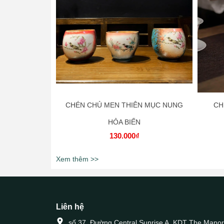
CHÉN CHỦ MEN THIÊN MỤC NUNG
CH
HỎA BIẾN
130.000₫
Xem thêm >>
Liên hệ
số 37, Đường Central Sunrise A, KDT The Manor