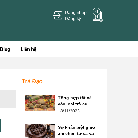
0
Đăng nhập
Đăng ký
Blog
Liên hệ
Trà Đạo
Tổng hợp tất cả
các loại trà cụ
trong nghệ thuật
18/11/2023
thưởng thức trà
Sự khác biệt giữa
ấm chén tử sa và