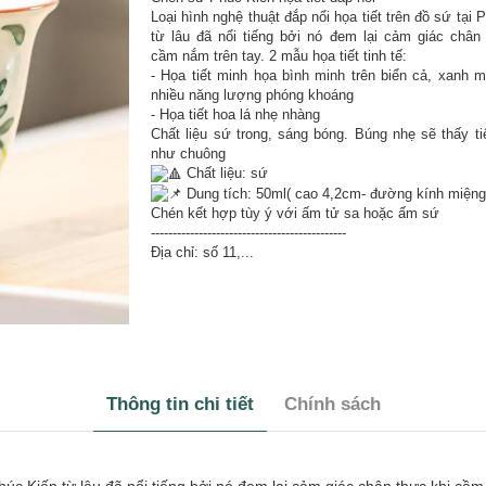
Loại hình nghệ thuật đắp nổi họa tiết trên đồ sứ tại 
từ lâu đã nổi tiếng bởi nó đem lại cảm giác chân
cầm nắm trên tay. 2 mẫu họa tiết tinh tế:
- Họa tiết minh họa bình minh trên biển cả, xanh m
nhiều năng lượng phóng khoáng
- Họa tiết hoa lá nhẹ nhàng
Chất liệu sứ trong, sáng bóng. Búng nhẹ sẽ thấy t
như chuông
Chất liệu: sứ
Dung tích: 50ml( cao 4,2cm- đường kính miện
Chén kết hợp tùy ý với ấm tử sa hoặc ấm sứ
---------------------------------------------
Địa chỉ: số 11,...
Thông tin chi tiết
Chính sách