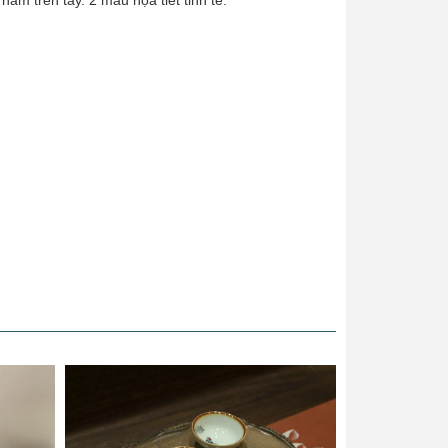
nắm trên tay. 2 mẫu họa tiết tinh tế: