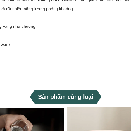
Phúc Kiến từ lâu đã nổi tiếng bởi nó đem lại cảm giác chân thực khi cầm 
t và rất nhiều năng lượng phóng khoáng
ếng vang như chuông
 6cm)
Sản phẩm cùng loại