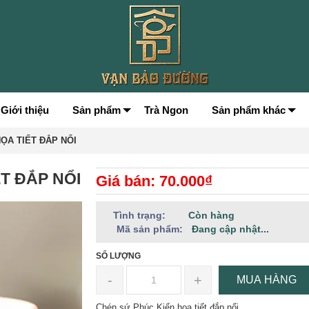
Giới thiệu
Sản phẩm
Trà Ngon
Sản phẩm khác
ỌA TIẾT ĐẮP NỔI
T ĐẮP NỔI
Giá bán: 70.000₫
Tình trạng:
Còn hàng
Mã sản phẩm:
Đang cập nhật...
SỐ LƯỢNG
-
+
MUA HÀNG
Chén sứ Phúc Kiến họa tiết đắp nổi