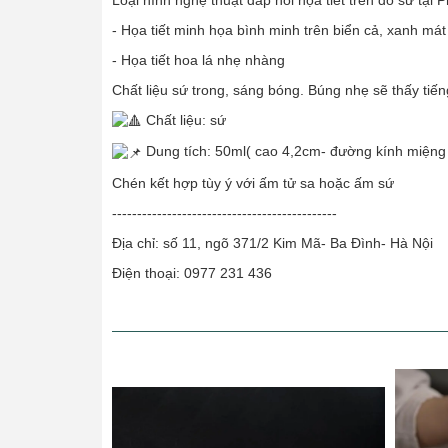
Loại hình nghệ thuật đắp nổi họa tiết trên đồ sứ tại 
- Họa tiết minh họa bình minh trên biển cả, xanh má
- Họa tiết hoa lá nhẹ nhàng
Chất liệu sứ trong, sáng bóng. Búng nhẹ sẽ thấy ti
Chất liệu: sứ
Dung tích: 50ml( cao 4,2cm- đường kính miệng
Chén kết hợp tùy ý với ấm tử sa hoặc ấm sứ
---------------------------------------------
Địa chỉ: số 11, ngõ 371/2 Kim Mã- Ba Đình- Hà Nội
Điện thoại: 0977 231 436