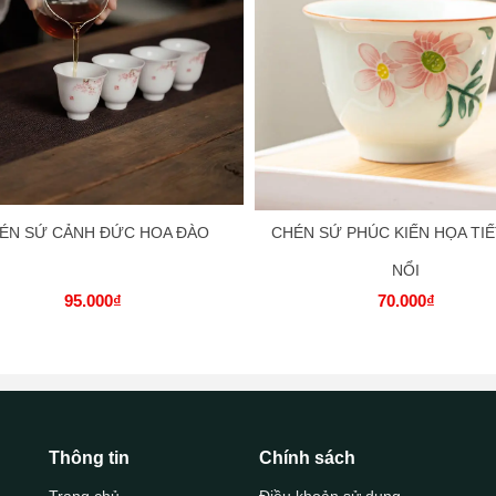
ÉN SỨ CẢNH ĐỨC HOA ĐÀO
CHÉN SỨ PHÚC KIẾN HỌA TIẾ
NỔI
95.000₫
70.000₫
Thông tin
Chính sách
Trang chủ
Điều khoản sử dụng