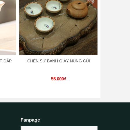
T ĐẮP
CHÉN SỨ BÁNH GIÀY NUNG CỦI
CHÉN GỐM
55.000₫
Fanpage