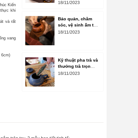
ấm chén gốm là
18/11/2023
Phúc Kiến
gì?
 thực khi
Bảo quản, chăm
át và rất
sóc, vệ sinh ấm tử
sa đúng cách
18/11/2023
iếng vang
g 6cm)
Kỹ thuật pha trà và
thưởng trà trọn
vẹn hương vị
18/11/2023