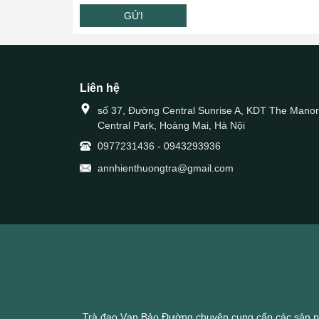
GỬI
Liên hệ
số 37, Đường Central Sunrise A, KDT The Manor
Central Park, Hoàng Mai, Hà Nội
0977231436
-
0943293936
annhienthuongtra@gmail.com
Trà đạo Vạn Bảo Đường chuyên cung cấp các sản p