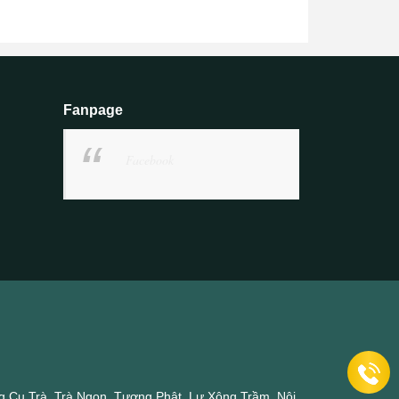
Fanpage
Facebook
 Cụ Trà, Trà Ngon, Tượng Phật, Lư Xông Trầm, Nội