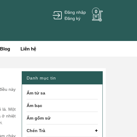
0
Đăng nhập
Đăng ký
Blog
Liên hệ
Danh mục tin
điều này
Ấm tử sa
Ấm bạc
 lá. Một
a ở nhiệt
Ấm gốm sứ
i.
Chén Trà
làm cháy