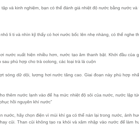
 tập và kinh nghiệm, bạn có thể đánh giá nhiệt độ nước bằng nước và t
nhỏ li ti và nhìn kỹ thấy có hơi nước bốc lên nhẹ nhàng, có thể nghe t
hơi nước xuất hiện nhiều hơn, nước tạo âm thanh bật. Khởi đầu của g
ần sau phù hợp cho trà oolong, các loại trà lá cuộn
t sóng dữ dội, lượng hơi nước tăng cao. Giai đoạn này phù hợp nhất
cho thêm nước lạnh vào để hạ mức nhiệt độ sôi của nước, nước lập tức
 “phục hồi nguyên khí nước”
n nước, hãy chọn điện vì mùi khí ga có thể nán lại trong nước, ảnh h
á hay củi. Than củi không tạo ra khói và xâm nhập vào nước để làm h