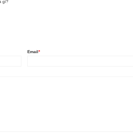
à gì?
Email
*