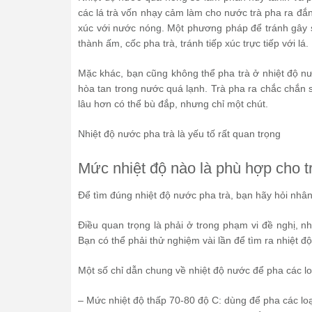
các lá trà vốn nhạy cảm làm cho nước trà pha ra đắng
xúc với nước nóng. Một phương pháp để tránh gây số
thành ấm, cốc pha trà, tránh tiếp xúc trực tiếp với lá.
Mặc khác, bạn cũng không thể pha trà ở nhiệt độ nư
hòa tan trong nước quá lạnh. Trà pha ra chắc chắn 
lâu hơn có thể bù đắp, nhưng chỉ một chút.
Nhiệt độ nước pha trà là yếu tố rất quan trọng
Mức nhiệt độ nào là phù hợp cho t
Để tìm đúng nhiệt độ nước pha trà, bạn hãy hỏi nhân
Điều quan trọng là phải ở trong phạm vi đề nghị, n
Bạn có thể phải thử nghiệm vài lần để tìm ra nhiệt độ
Một số chỉ dẫn chung về nhiệt độ nước để pha các loạ
– Mức nhiệt độ thấp 70-80 độ C: dùng để pha các loạ