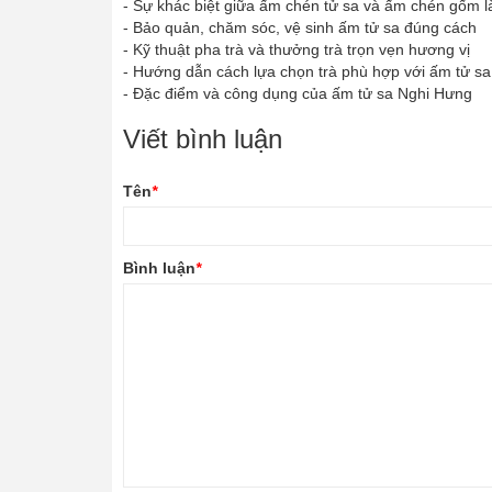
-
Sự khác biệt giữa ấm chén tử sa và ấm chén gốm l
-
Bảo quản, chăm sóc, vệ sinh ấm tử sa đúng cách
-
Kỹ thuật pha trà và thưởng trà trọn vẹn hương vị
-
Hướng dẫn cách lựa chọn trà phù hợp với ấm tử sa
-
Đặc điểm và công dụng của ấm tử sa Nghi Hưng
Viết bình luận
Tên
*
Bình luận
*