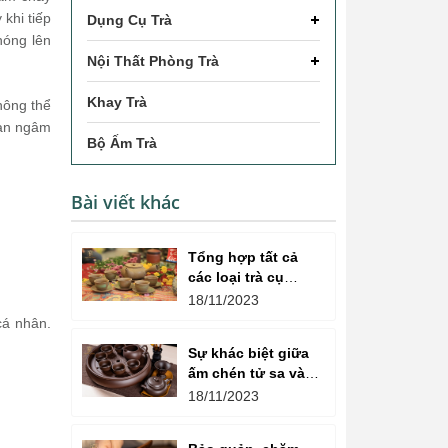
 khi tiếp
Dụng Cụ Trà
nóng lên
Nội Thất Phòng Trà
Khay Trà
hông thể
ian ngâm
Bộ Ấm Trà
Bài viết khác
Tổng hợp tất cả
các loại trà cụ
trong nghệ thuật
18/11/2023
thưởng thức trà
cá nhân.
Sự khác biệt giữa
ấm chén tử sa và
ấm chén gốm là
18/11/2023
gì?