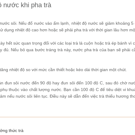
ộ nước khi pha trà
nước sôi. Nếu đổ nước vào ấm lạnh, nhiệt độ nước sẽ giảm khoảng 5 
 dụng nhiệt độ cao hơn hoặc sẽ phải pha trà với thời gian lâu hơn mộ
ày hết sức quan trọng đối với các loại trà lá cuộn hoặc trà ép bánh vì c
y đủ. Nếu bỏ qua bước tráng trà này, nước pha trà của bạn sẽ phải c
 tăng nhiệt độ so với mức cần thiết hoặc kéo dài thời gian một chút.
cần đun sôi nước đến 90 độ hay đun sôi đến 100 độ C, sau đó chờ nư
phụ thuộc vào chất lượng nước. Bạn cần 100 độ C để tiêu diệt vi khu
m nếu nước sôi liên tục. Điều này sẽ dẫn đến việc trà thiếu hương t
ưởng thức trà