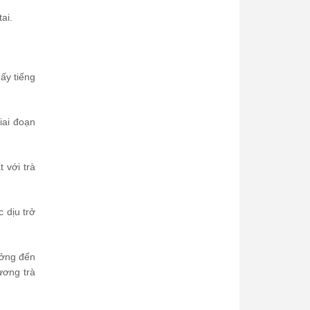
ai.
hấy tiếng
iai đoạn
 với trà
 dịu trở
ưởng đến
ương trà