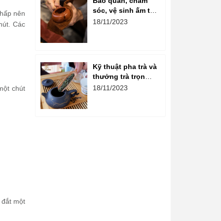
Bảo quản, chăm
sóc, vệ sinh ấm tử
thấp nên
sa đúng cách
18/11/2023
hút. Các
Kỹ thuật pha trà và
thưởng trà trọn
vẹn hương vị
18/11/2023
một chút
i đắt một