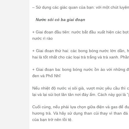
– Sử dụng các giác quan của bạn: với một chút luyện
Nước sôi có ba giai đoạn
+ Giai đoạn đầu tiên: nước bắt đầu xuất hiện các bọt 
nước rì rào
+ Giai đoạn thứ hai: các bong bóng nước lớn dần, 
hai là tốt nhất cho các loại trà trắng và trà xanh. Ph
+ Giai đoạn ba: bong bóng nước ồn ào với những đợ
đen và Phổ Nhĩ
Nếu nhiệt độ nước vị sôi già, vượt mức yêu cầu thì 
lại và lại sủi bọt lăn tăn nơi đáy ấm. Cách này gọi là
Cuối cùng, nếu phải lựa chọn giữa điện và gas để đu
hương trà. Và hãy sử dụng than củi thay vì than đ
của bạn trở nên tồi tệ.