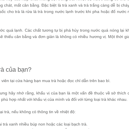
 chát, mất cân bằng. Đặc biệt là trà xanh và trà trắng càng dễ bị cháy
c cho trà là rửa lá trà trong nước lạnh trước khi pha hoặc đổ nước 
ớc quá lạnh. Các chất tương tự bị phá hủy trong nước quá nóng lại k
sẽ thiếu cân bằng và đơn giản là không có nhiều hương vị. Một thời g
rà của bạn?
 viên tại cửa hàng bạn mua trà hoặc đọc chỉ dẫn trên bao bì.
hưng hãy nhớ rằng, khẩu vị của bạn là một vấn đề thuộc về sở thích 
 phù hợp nhất với khẩu vị của mình và đối với từng loại trà khác nhau.
i trà, nếu không có thông tin về nhiệt độ:
i trà xanh nhiều búp non hoặc các loại bạch trà.