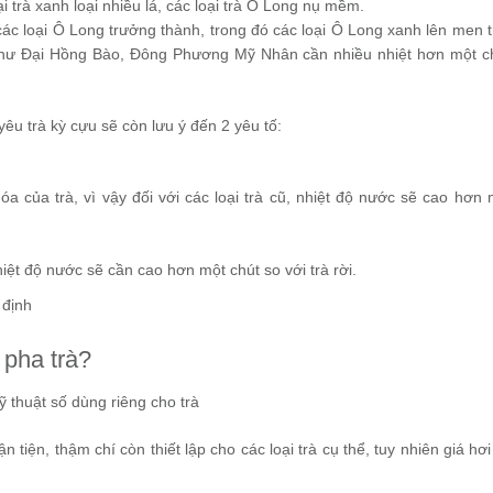
i trà xanh loại nhiều lá, các loại trà Ô Long nụ mềm.
ác loại Ô Long trưởng thành, trong đó các loại Ô Long xanh lên men 
 như Đại Hồng Bào, Đông Phương Mỹ Nhân cần nhiều nhiệt hơn một c
u trà kỳ cựu sẽ còn lưu ý đến 2 yêu tố:
 của trà, vì vậy đối với các loại trà cũ, nhiệt độ nước sẽ cao hơn 
iệt độ nước sẽ cần cao hơn một chút so với trà rời.
 định
 pha trà?
kỹ thuật số dùng riêng cho trà
 tiện, thậm chí còn thiết lập cho các loại trà cụ thể, tuy nhiên giá hơ