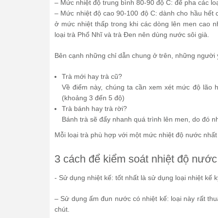
– Mức nhiệt độ trung bình 80-90 độ C: để pha các loạ
– Mức nhiệt độ cao 90-100 độ C: dành cho hầu hết c
ở mức nhiệt thấp trong khi các dòng lên men cao
loại trà Phổ Nhĩ và trà Đen nên dùng nước sôi già.
Bên cạnh những chỉ dẫn chung ở trên, những người yê
Trà mới hay trà cũ?
Về điểm này, chúng ta cần xem xét mức độ lão hóa
(khoảng 3 đến 5 độ)
Trà bánh hay trà rời?
Bánh trà sẽ đẩy nhanh quá trình lên men, do đó nh
Mỗi loại trà phù hợp với một mức nhiệt độ nước nhất
3 cách để kiểm soát nhiệt độ nước
​- Sử dụng nhiệt kế: tốt nhất là sử dụng loại nhiệt kế 
– Sử dụng ấm đun nước có nhiệt kế: loại này rất thuận
chút.