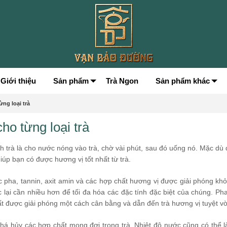
Giới thiệu
Sản phẩm
Trà Ngon
Sản phẩm khác
ừng loại trà
ho từng loại trà
 trà là cho nước nóng vào trà, chờ vài phút, sau đó uống nó. Mặc dù 
iúp bạn có được hương vị tốt nhất từ trà.
c pha, tannin, axit amin và các hợp chất hương vị được giải phóng khỏi
ác lại cần nhiều hơn để tối đa hóa các đặc tính đặc biệt của chúng. Ph
ất được giải phóng một cách cân bằng và dẫn đến trà hương vị tuyệt vờ
há hủy các hợp chất mong đợi trong trà. Nhiệt độ nước cũng có thể 