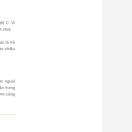
độ C. Vì
t chút.
ác lá trà
ần nhiều
ớc nguội
ẩn trong
hơm cũng