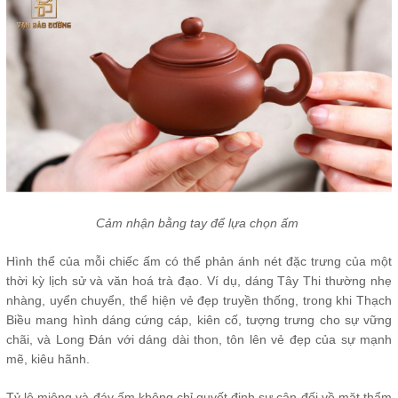
Cảm nhận bằng tay để lựa chọn ấm
Hình thể của mỗi chiếc ấm có thể phản ánh nét đặc trưng của một
thời kỳ lịch sử và văn hoá trà đạo. Ví dụ, dáng Tây Thi thường nhẹ
nhàng, uyển chuyển, thể hiện vẻ đẹp truyền thống, trong khi Thạch
Biều mang hình dáng cứng cáp, kiên cố, tượng trưng cho sự vững
chãi, và Long Đán với dáng dài thon, tôn lên vẻ đẹp của sự mạnh
mẽ, kiêu hãnh.
Tỷ lệ miệng và đáy ấm không chỉ quyết định sự cân đối về mặt thẩm