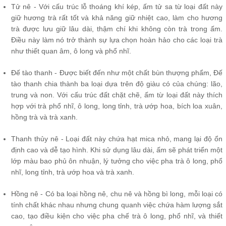
Tử nê - Với cấu trúc lỗ thoáng khí kép, ấm tử sa từ loại đất này
giữ hương trà rất tốt và khả năng giữ nhiệt cao, làm cho hương
trà được lưu giữ lâu dài, thậm chí khi không còn trà trong ấm.
Điều này làm nó trở thành sự lựa chọn hoàn hảo cho các loại trà
như thiết quan âm, ô long và phổ nhĩ.
Đế tào thanh - Được biết đến như một chất bùn thượng phẩm, Đế
tào thanh chia thành ba loại dựa trên độ giàu có của chúng: lão,
trung và non. Với cấu trúc đất chặt chẽ, ấm từ loại đất này thích
hợp với trà phổ nhĩ, ô long, long tỉnh, trà ướp hoa, bích loa xuân,
hồng trà và trà xanh.
Thanh thủy nê - Loại đất này chứa hạt mica nhỏ, mang lại độ ổn
định cao và dễ tạo hình. Khi sử dụng lâu dài, ấm sẽ phát triển một
lớp màu bao phủ ôn nhuận, lý tưởng cho việc pha trà ô long, phổ
nhĩ, long tỉnh, trà ướp hoa và trà xanh.
Hồng nê - Có ba loại hồng nê, chu nê và hồng bì long, mỗi loại có
tính chất khác nhau nhưng chung quanh việc chứa hàm lượng sắt
cao, tạo điều kiện cho việc pha chế trà ô long, phổ nhĩ, và thiết