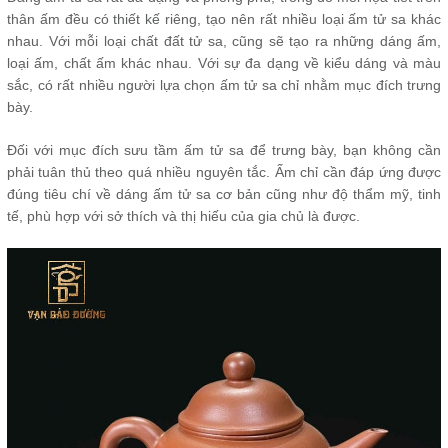
thân ấm đều có thiết kế riêng, tạo nên rất nhiều loại ấm tử sa khác
nhau. Với mỗi loại chất đất tử sa, cũng sẽ tạo ra những dáng ấm,
loại ấm, chất ấm khác nhau. Với sự đa dạng về kiểu dáng và màu
sắc, có rất nhiều người lựa chọn ấm tử sa chỉ nhằm mục đích trưng
bày.
Đối với mục đích sưu tầm ấm tử sa để trưng bày, bạn không cần
phải tuân thủ theo quá nhiều nguyên tắc. Ấm chỉ cần đáp ứng được
đúng tiêu chí về dáng ấm tử sa cơ bản cũng như độ thẩm mỹ, tinh
tế, phù hợp với sở thích và thị hiếu của gia chủ là được.