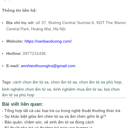
Thông tin liên hệ:
Địa chỉ trụ sở:
số 37, Đường Central Sunrise A, KDT The Manor
Central Park, Hoàng Mai, Hà Nội
Website:
https://vanbaoduong.com/
Hotline:
0977231436
E-mail:
annhienthuongtra@gmail.com
Tags:
cách chọn ấm tử sa,
chọn ấm tử sa,
chọn ấm tử sa phù hợp,
kinh nghiệm chọn ấm tử sa,
kinh nghiệm mua ấm tử sa,
lựa chọn
ấm tử sa phù hợp
Bài viết liên quan:
-
Tổng hợp tất cả các loại trà cụ trong nghệ thuật thưởng thức trà
-
Sự khác biệt giữa ấm chén tử sa và ấm chén gốm là gì?
-
Bảo quản, chăm sóc, vệ sinh ấm tử sa đúng cách
-
Kỹ thuật pha trà và thưởng trà trọn vẹn hương vị