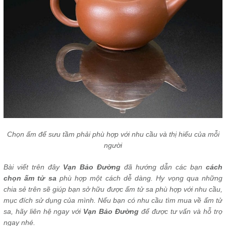
Chọn ấm để sưu tầm phải phù hợp với nhu cầu và thị hiếu của mỗi
người
Bài viết trên đây
Vạn Bảo Đường
đã hướng dẫn các bạn
cách
chọn ấm tử sa
phù hợp một cách dễ dàng. Hy vọng qua những
chia sẻ trên sẽ giúp bạn sở hữu được ấm tử sa phù hợp với nhu cầu,
mục đích sử dụng của mình. Nếu bạn có nhu cầu tìm mua về ấm tử
sa, hãy liên hệ ngay với
Vạn Bảo Đường
để được tư vấn và hỗ trợ
ngay nhé.